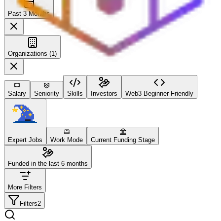
Past 3 Months
Organizations (1)
Salary
Seniority
Skills
Investors
Web3 Beginner Friendly
Expert Jobs
Work Mode
Current Funding Stage
Funded in the last 6 months
More Filters
Filters
2