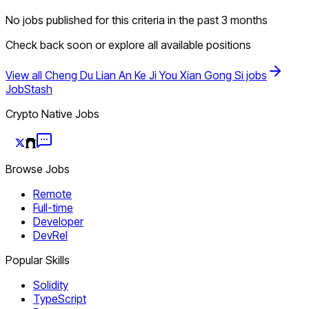
No jobs published for this criteria in the past 3 months
Check back soon or explore all available positions
View all Cheng Du Lian An Ke Ji You Xian Gong Si jobs
JobStash
Crypto Native Jobs
Browse Jobs
Remote
Full-time
Developer
DevRel
Popular Skills
Solidity
TypeScript