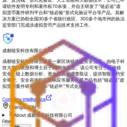
请软件发明专利和著作权70余项，并自主研发了“链必追”虚
拟货币案件研判平台和“链必验”形式化验证平台等产品。其解
决方案已协助全国30多个省级行政区、300多个地市州的执法
监管部门完成涉虚拟货币产品技术支持工作。
成都链安科技有限公司
成都链安科技有限公司是一家区块链生态安全公司，由电子科
技大学的教授和博士后于2018年创立。该公司专注于区块链
安全、链上数据分析、资金溯源和调查取证，提供智能合约安
全审计、安全咨询和应急响应等服务。其产品包括“链必追”虚
拟货币案件研判平台和“链必验”形式化验证平台。
Company intelligence
Chengdu, CN
About 成都链安科技有限公司
Filters